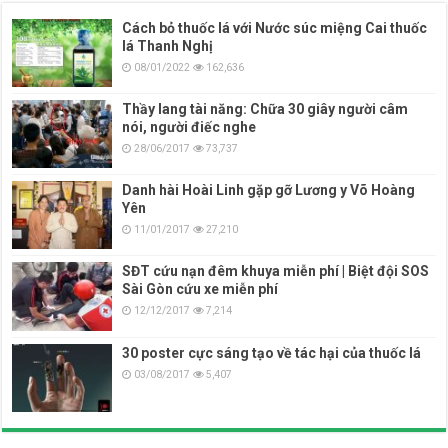
Cách bỏ thuốc lá với Nước súc miệng Cai thuốc
lá Thanh Nghị
08/01/2022
162,636
Thầy lang tài năng: Chữa 30 giây người câm
nói, người điếc nghe
28/06/2017
73,737
Danh hài Hoài Linh gặp gỡ Lương y Võ Hoàng
Yên
11/01/2017
27,210
SĐT cứu nạn đêm khuya miễn phí | Biệt đội SOS
Sài Gòn cứu xe miễn phí
12/12/2017
7,214
30 poster cực sáng tạo về tác hại của thuốc lá
03/08/2017
5,407