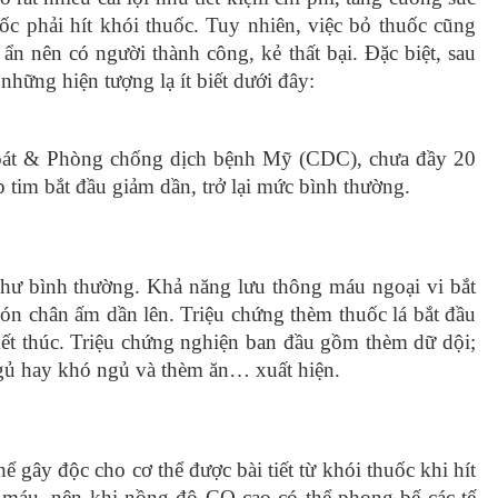
thuốc lá
c phải hít khói thuốc. Tuy nhiên, việc bỏ thuốc cũng
n nên có người thành công, kẻ thất bại. Đặc biệt, sau
những hiện tượng lạ ít biết dưới đây:
ốc lá
ông cộng ( Phần 2)
oát & Phòng chống dịch bệnh Mỹ (CDC), chưa đầy 20
p tim bắt đầu giảm dần, trở lại mức bình thường.
hư bình thường. Khả năng lưu thông máu ngoại vi bắt
gón chân ấm dần lên. Triệu chứng thèm thuốc lá bắt đầu
kết thúc. Triệu chứng nghiện ban đầu gồm thèm dữ dội;
ngủ hay khó ngủ và thèm ăn… xuất hiện.
gây độc cho cơ thể được bài tiết từ khói thuốc khi hít
o máu, nên khi nồng độ CO cao có thể phong bế các tế