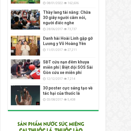
08/01/2022
162,636
Thầy lang tài năng: Chữa
30 giây người câm nói,
người điếc nghe
28/06/2017
73,737
Danh hài Hoài Linh gặp gỡ
Lương y Võ Hoàng Yên
11/01/2017
27,211
SĐT cứu nạn đêm khuya
miễn phí | Biệt đội SOS Sài
Gòn cứu xe miễn phí
12/12/2017
7,214
30 poster cực sáng tạo về
tác hại của thuốc lá
03/08/2017
5,408