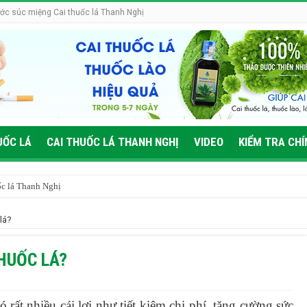
ớc súc miệng Cai thuốc lá Thanh Nghị
UỐC LÁ
CAI THUỐC LÁ THANH NGHỊ
VIDEO
KIỂM TRA CH
ốc lá Thanh Nghị
 lá nên ăn gì?
 lá?
g?
thế nào?
THUỐC LÁ?
tâm
có rất nhiều cái lợi như tiết kiệm chi phí, tăng cường sức