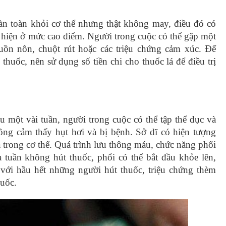
hoàn toàn khỏi cơ thể nhưng thật không may, điều đó có
uất hiện ở mức cao điểm. Người trong cuộc có thể gặp một
buồn nôn, chuột rút hoặc các triệu chứng cảm xúc. Để
 thuốc, nên sử dụng số tiền chi cho thuốc lá để điều trị
một vài tuần, người trong cuộc có thể tập thể dục và
ông cảm thấy hụt hơi và bị bệnh. Sở dĩ có hiện tượng
 ra trong cơ thể. Quá trình lưu thông máu, chức năng phổi
a tuần không hút thuốc, phổi có thể bắt đầu khỏe lên,
 với hầu hết những người hút thuốc, triệu chứng thèm
huốc.