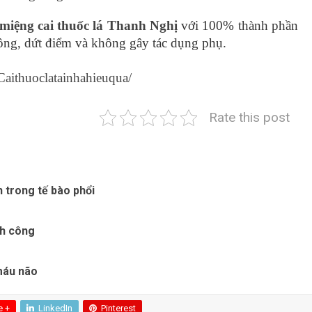
miệng cai thuốc lá Thanh Nghị
với 100% thành phần
 công, dứt điểm và không gây tác dụng phụ.
aithuoclatainhahieuqua/
Rate this post
n trong tế bào phổi
nh công
máu não
e +
LinkedIn
Pinterest