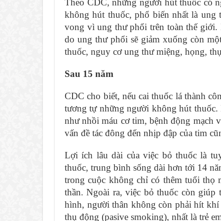
Theo CDC, những người hút thuốc có ng
không hút thuốc, phổ biến nhất là ung 
vong vì ung thư phổi trên toàn thế giới
do ung thư phổi sẽ giảm xuống còn một 
thuốc, nguy cơ ung thư miệng, họng, thự
Sau 15 năm
CDC cho biết, nếu cai thuốc lá thành cô
tương tự những người không hút thuốc.
như nhồi máu cơ tim, bệnh động mạch vàn
vấn đề tác đông đến nhịp đập của tim cũ
Lợi ích lâu dài của việc bỏ thuốc là t
thuốc, trung bình sống dài hơn tới 14 n
trong cuộc không chỉ có thêm tuổi thọ m
thần. Ngoài ra, việc bỏ thuốc còn giúp 
hình, người thân không còn phải hít khí
thụ động (pasive smoking), nhất là trẻ e