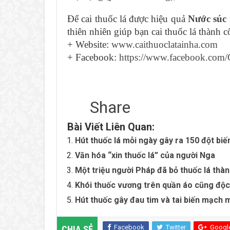
Để cai thuốc lá được hiệu quả
Nước súc 
thiên nhiên giúp bạn cai thuốc lá thành
+ Website:
www.caithuoclatainha.com
+ Facebook:
https://www.facebook.com/C
Share
Bài Viết Liên Quan:
Hút thuốc lá mỗi ngày gây ra 150 đột biế
Văn hóa “xin thuốc lá” của người Nga
Một triệu người Pháp đã bỏ thuốc lá thà
Khói thuốc vương trên quần áo cũng độc
Hút thuốc gây đau tim và tai biến mạch 
Facebook
Twitter
Googl
CHIA SẺ