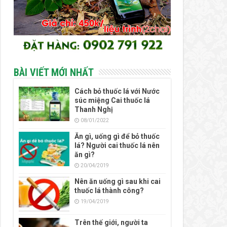
BÀI VIẾT MỚI NHẤT
Cách bỏ thuốc lá với Nước
súc miệng Cai thuốc lá
Thanh Nghị
08/01/2022
Ăn gì, uống gì để bỏ thuốc
lá? Người cai thuốc lá nên
ăn gì?
20/04/2019
Nên ăn uống gì sau khi cai
thuốc lá thành công?
19/04/2019
Trên thế giới, người ta