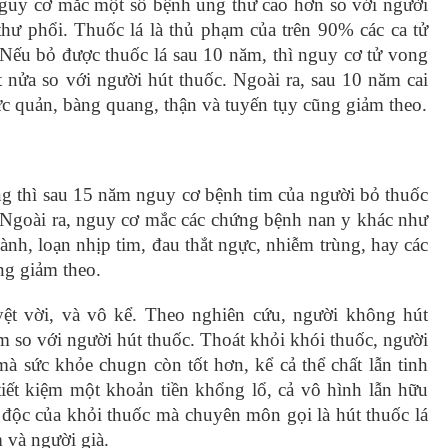
uy cơ mắc một số bệnh ung thư cao hơn so với người
thư phổi. Thuốc lá là thủ phạm của trên 90% các ca tử
. Nếu bỏ được thuốc lá sau 10 năm, thì nguy cơ tử vong
nửa so với người hút thuốc. Ngoài ra, sau 10 năm cai
c quản, bàng quang, thận và tuyến tụy cũng giảm theo.
ng thì sau 15 năm nguy cơ bệnh tim của người bỏ thuốc
 Ngoài ra, nguy cơ mắc các chứng bệnh nan y khác như
h, loạn nhịp tim, đau thắt ngực, nhiễm trùng, hay các
ng giảm theo.
uyệt vời, và vô kể. Theo nghiên cứu, người không hút
ăm so với người hút thuốc. Thoát khỏi khói thuốc, người
à sức khỏe chugn còn tốt hơn, kể cả thể chất lẫn tinh
tiết kiệm một khoản tiền khổng lổ, cả vô hình lẫn hữu
 độc của khỏi thuốc mà chuyên môn gọi là hút thuốc lá
m và người già.