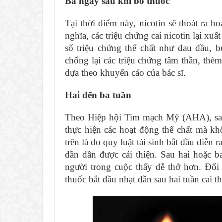
Ba ngày sau khi bỏ thuốc
Tại thời điểm này, nicotin sẽ thoát ra 
nghĩa, các triệu chứng cai nicotin lại x
số triệu chứng thể chất như đau đầu, 
chống lại các triệu chứng tâm thần, thèm
dựa theo khuyến cáo của bác sĩ.
Hai đến ba tuần
Theo Hiệp hội Tim mạch Mỹ (AHA), sau 
thực hiện các hoạt động thể chất mà kh
trên là do quy luật tái sinh bắt đầu diễn
dần dần được cải thiện. Sau hai hoặc b
người trong cuộc thấy dễ thở hơn. Đối
thuốc bắt đầu nhạt dần sau hai tuần cai t