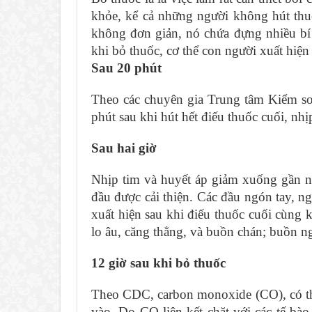
Những thay đổi kỳ diệu của cơ thể sau khi bỏ 
khỏe, kể cả những người không hút thuố
không đơn giản, nó chứa đựng nhiều bí ẩ
Cai thuốc lá bằng các biện pháp khoa học
khi bỏ thuốc, cơ thể con người xuất hiện 
Vitamin E giúp cơ thể hồi phục sau khi cai thu
Sau 20 phút
Nhiều nước trong EU cấm hút thuốc lá ở nơi c
Theo các chuyên gia Trung tâm Kiểm s
phút sau khi hút hết điếu thuốc cuối, nhị
Sau hai giờ
Nhịp tim và huyết áp giảm xuống gần n
đầu được cải thiện. Các đầu ngón tay, n
xuất hiện sau khi điếu thuốc cuối cùng 
lo âu, căng thẳng, và buồn chán; buồn 
12 giờ sau khi bỏ thuốc
Theo CDC, carbon monoxide (CO), có thể 
vào. Do CO liên kết chặt với các tế bà