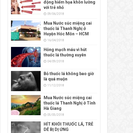
động hiểm họa khôn lường
với trẻ nhỏ
09/06/2018
Mua Nước súc miệng cai
thuốc lá Thanh Nghị ở
Huyện Hóc Môn – HCM
16/04/2018
Hỏng mạch máu vì hút
thuốc lá thường xuyên
04/09/2018
Bỏ thuốc lá không bao giờ
là quá muộn
11/12/2018
Mua Nước súc miệng cai
thuốc lá Thanh Nghị ở Tỉnh
Hà Giang
05/05/2018
HÍT KHÓI THUỐC LÁ, TRẺ
DỄ BỊ DỊ ỨNG