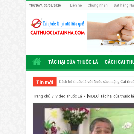
Liên hệ
Chứng nhận
Đặt hàng Nư
THỨ BẢY , 30/05/2026
TÁC HẠI CỦA THUỐC LÁ
CÁCH CAI TH
Tin mới
Cách bỏ thuốc lá với Nước súc miệng Cai thu
Ăn gì, uống gì để bỏ thuốc lá? Người cai thuốc
Trang chủ
/
Video Thuốc Lá
/
[VIDEO] Tác hại của thuốc l
Nên ăn uống gì sau khi cai thuốc lá thành côn
Trên thế giới, người ta đang cai thuốc lá như 
Làm sao cai thuốc lá mà không tăng cân?
Những vấn đề người muốn cai thuốc lá quan 