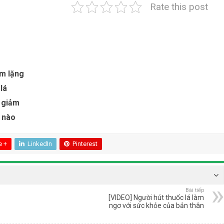
Rate this post
ầm lặng
lá
ó giảm
ế nào
e +
LinkedIn
Pinterest
Bài tiếp
[VIDEO] Người hút thuốc lá làm
ngơ với sức khỏe của bản thân