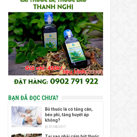
BẠN ĐÃ ĐỌC CHƯA?
Bỏ thuốc lá có tăng cân,
béo phì, tăng huyết áp
không?
07/08/2017
Tại sao phải cấm hút thuốc