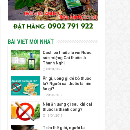
BÀI VIẾT MỚI NHẤT
Cách bỏ thuốc lá với Nước
súc miệng Cai thuốc lá
Thanh Nghị
08/01/2022
Ăn gì, uống gì để bỏ thuốc
lá? Người cai thuốc lá nên
ăn gì?
20/04/2019
Nên ăn uống gì sau khi cai
thuốc lá thành công?
19/04/2019
Trên thế giới, người ta