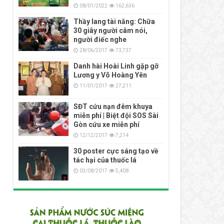
08/01/2022
162,636
Thầy lang tài năng: Chữa
30 giây người câm nói,
người điếc nghe
28/06/2017
73,737
Danh hài Hoài Linh gặp gỡ
Lương y Võ Hoàng Yên
11/01/2017
27,211
SĐT cứu nạn đêm khuya
miễn phí | Biệt đội SOS Sài
Gòn cứu xe miễn phí
12/12/2017
7,214
30 poster cực sáng tạo về
tác hại của thuốc lá
03/08/2017
5,408