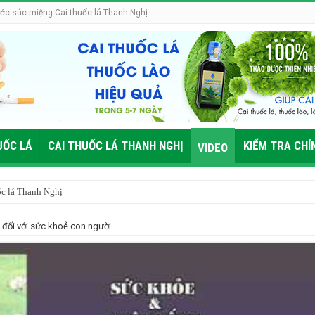
ớc súc miệng Cai thuốc lá Thanh Nghị
UỐC LÁ
CAI THUỐC LÁ THANH NGHỊ
KIỂM TRA CHÍ
VIDEO
ốc lá Thanh Nghị
 lá nên ăn gì?
á đối với sức khoẻ con người
g?
thế nào?
tâm