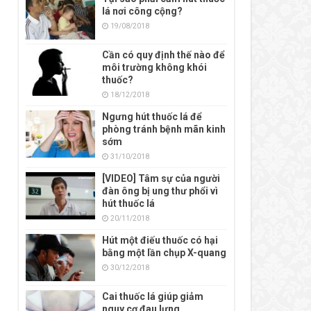
lá nơi công cộng?
19/08/2018
Cần có quy định thế nào để
môi trường không khói
thuốc?
18/12/2018
Ngưng hút thuốc lá để
phòng tránh bệnh mãn kinh
sớm
31/10/2018
[VIDEO] Tâm sự của người
đàn ông bị ung thư phổi vì
hút thuốc lá
20/11/2018
Hút một điếu thuốc có hại
bằng một lần chụp X-quang
30/12/2018
Cai thuốc lá giúp giảm
nguy cơ đau lưng