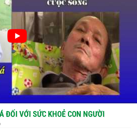
thuốc lá
ốc lá
ông cộng ( Phần 2)
LÁ ĐỐI VỚI SỨC KHOẺ CON NGƯỜI
m