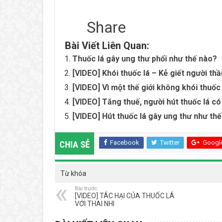
Share
Bài Viết Liên Quan:
Thuốc lá gây ung thư phổi như thế nào?
[VIDEO] Khói thuốc lá – Kẻ giết người th
[VIDEO] Vì một thế giới không khói thuốc 
[VIDEO] Tăng thuế, người hút thuốc lá c
[VIDEO] Hút thuốc lá gây ung thư như th
Facebook
Twitter
Googl
CHIA SẺ
Từ khóa
Bài trước
[VIDEO] TÁC HẠI CỦA THUỐC LÁ
VỚI THAI NHI