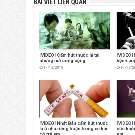
BÀI VIẾT LIÊN QUAN
[VIDEO] Cấm hút thuốc lá tại
[VIDEO] 
những nơi công cộng
bệnh un
17/12/2018
17/12/2
[VIDEO] Nhật Bản cấm hút thuốc
[VIDEO] 
lá ở nhà riêng hoặc trong xe khi
sức khỏe
có trẻ em
em