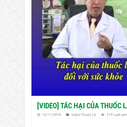
Những thay đổi kỳ diệu của cơ thể sau khi bỏ 
Cai thuốc lá bằng các biện pháp khoa học
Vitamin E giúp cơ thể hồi phục sau khi cai thu
Nhiều nước trong EU cấm hút thuốc lá ở nơi c
[VIDEO] TÁC HẠI CỦA THUỐC 
13/11/2018
Video Thuốc Lá
219 Lượt xe