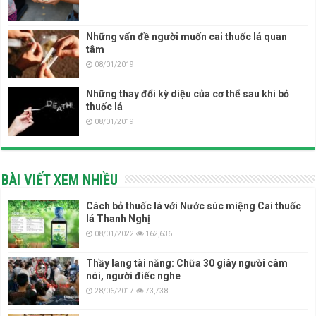
Những vấn đề người muốn cai thuốc lá quan
tâm
08/01/2019
Những thay đổi kỳ diệu của cơ thể sau khi bỏ
thuốc lá
08/01/2019
BÀI VIẾT XEM NHIỀU
Cách bỏ thuốc lá với Nước súc miệng Cai thuốc
lá Thanh Nghị
08/01/2022
162,636
Thầy lang tài năng: Chữa 30 giây người câm
nói, người điếc nghe
28/06/2017
73,738