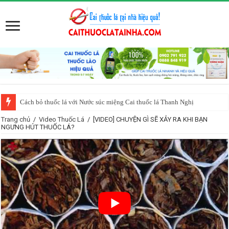
Cách bỏ thuốc lá với Nước súc miệng Cai thuốc lá Thanh Nghị
Ăn gì, uống gì để bỏ thuốc lá? Người cai thuốc lá nên ăn gì?
Trang chủ
/
Video Thuốc Lá
/
[VIDEO] CHUYỆN GÌ SẼ XẢY RA KHI BẠN
NGƯNG HÚT THUỐC LÁ?
Nên ăn uống gì sau khi cai thuốc lá thành công?
Trên thế giới, người ta đang cai thuốc lá như thế nào?
Làm sao cai thuốc lá mà không tăng cân?
Những vấn đề người muốn cai thuốc lá quan tâm
Những thay đổi kỳ diệu của cơ thể sau khi bỏ thuốc lá
Cai thuốc lá bằng các biện pháp khoa học