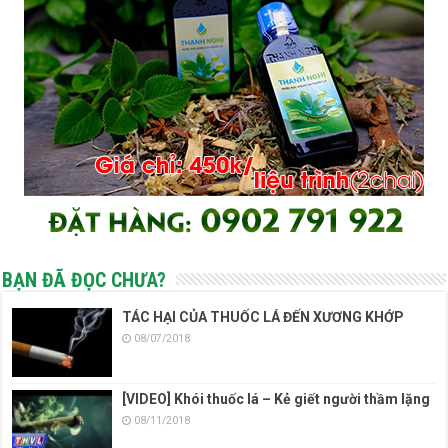
BẠN ĐÃ ĐỌC CHƯA?
TÁC HẠI CỦA THUỐC LÁ ĐẾN XƯƠNG KHỚP
08/07/2018
[VIDEO] Khói thuốc lá – Kẻ giết người thầm lặng
08/11/2018