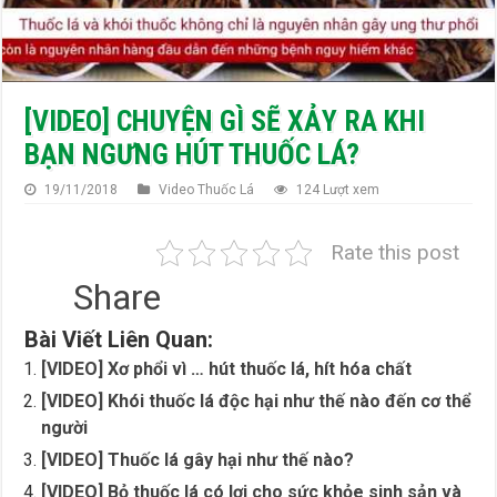
Vitamin E giúp cơ thể hồi phục sau khi cai thuốc lá
Nhiều nước trong EU cấm hút thuốc lá ở nơi công cộng ( Phần 2)
[VIDEO] CHUYỆN GÌ SẼ XẢY RA KHI
BẠN NGƯNG HÚT THUỐC LÁ?
19/11/2018
Video Thuốc Lá
124 Lượt xem
Rate this post
Share
Bài Viết Liên Quan:
[VIDEO] Xơ phổi vì … hút thuốc lá, hít hóa chất
[VIDEO] Khói thuốc lá độc hại như thế nào đến cơ thể
người
[VIDEO] Thuốc lá gây hại như thế nào?
[VIDEO] Bỏ thuốc lá có lợi cho sức khỏe sinh sản và