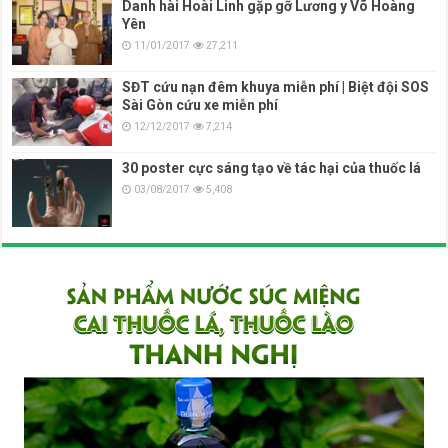
Danh hài Hoài Linh gặp gỡ Lương y Võ Hoàng
Yên
11/01/2017
27,211
SĐT cứu nạn đêm khuya miễn phí | Biệt đội SOS
Sài Gòn cứu xe miễn phí
12/12/2017
7,214
30 poster cực sáng tạo về tác hại của thuốc lá
03/08/2017
5,408